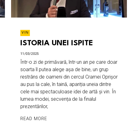
VIN
ISTORIA UNEI ISPITE
11/03/2025
Într-o zi de primăvară, într-un an pe care doar
soarta îl putea alege așa de bine, un grup
restrâns de oameni din cercul Cramei Oprișor
au pus la cale, în taină, apariția uneia dintre
cele mai spectaculoase idei de artă și vin. În
lumea modei, secvența de la finalul
prezentărilor,
READ MORE