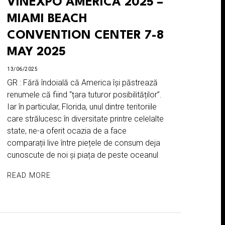
VINEXPO AMERICA 2025 –
MIAMI BEACH
CONVENTION CENTER 7-8
MAY 2025
13/06/2025
GR : Fără îndoială că America își păstrează
renumele că fiind “țara tuturor posibilităților”.
Iar în particular, Florida, unul dintre teritoriile
care strălucesc în diversitate printre celelalte
state, ne-a oferit ocazia de a face
comparații live între piețele de consum deja
cunoscute de noi și piața de peste oceanul
READ MORE