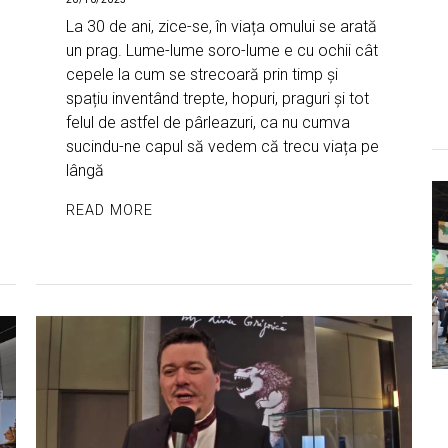
La 30 de ani, zice-se, în viața omului se arată
un prag. Lume-lume soro-lume e cu ochii cât
cepele la cum se strecoară prin timp și
spațiu inventând trepte, hopuri, praguri și tot
felul de astfel de pârleazuri, ca nu cumva
sucindu-ne capul să vedem că trecu viața pe
lângă
READ MORE