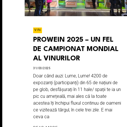
VIN
PROWEIN 2025 – UN FEL
DE CAMPIONAT MONDIAL
AL VINURILOR
31/03/2025
Doar când auzi: Lume, Lume! 4200 de
expozanți (participanți) din 65 de națiuni de
pe glob, desfășurați în 11 hale/ spații te ia un
pic cu amețeală, mai ales că la toate
acestea îți închipui fluxul continuu de oameni
ce vizitează târgul, în cele trei zile. E mai
ceva ca