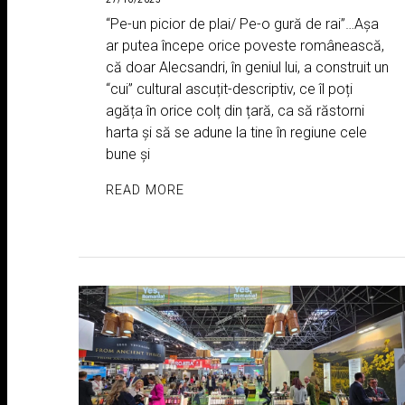
“Pe-un picior de plai/ Pe-o gură de rai”…Așa
ar putea începe orice poveste românească,
că doar Alecsandri, în geniul lui, a construit un
“cui” cultural ascuțit-descriptiv, ce îl poți
agăța în orice colț din țară, ca să răstorni
harta și să se adune la tine în regiune cele
bune și
READ MORE