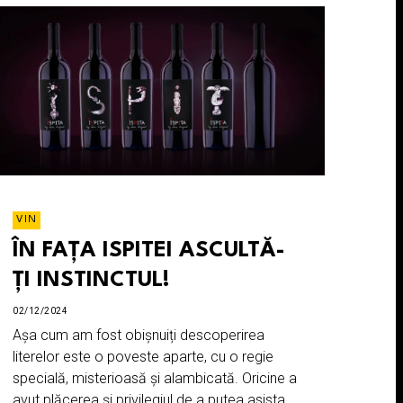
VIN
ÎN FAȚA ISPITEI ASCULTĂ-
ȚI INSTINCTUL!
02/12/2024
Așa cum am fost obișnuiți descoperirea
literelor este o poveste aparte, cu o regie
specială, misterioasă și alambicată. Oricine a
avut plăcerea și privilegiul de a putea asista