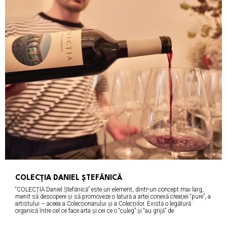
COLECȚIA DANIEL ȘTEFĂNICĂ
“COLECȚIA Daniel Ștefănică” este un element, dintr-un concept mai larg,
menit să descopere și să promoveze o latură a artei conexă creației “pure”, a
artistului – aceea a Colecționarului și a Colecțiilor. Există o legătură
organică între cel ce face arta și cei ce o “culeg” și “au grijă” de