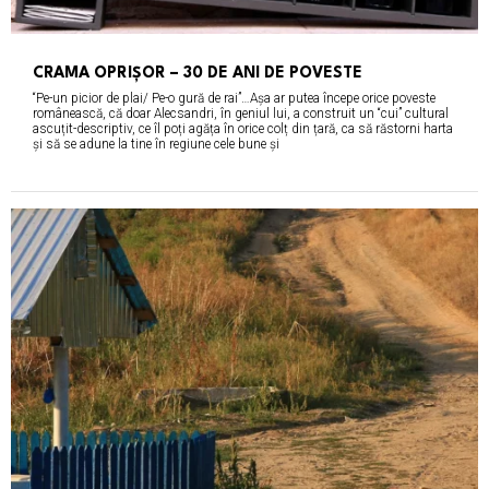
CRAMA OPRIȘOR – 30 DE ANI DE POVESTE
“Pe-un picior de plai/ Pe-o gură de rai”…Așa ar putea începe orice poveste
românească, că doar Alecsandri, în geniul lui, a construit un “cui” cultural
ascuțit-descriptiv, ce îl poți agăța în orice colț din țară, ca să răstorni harta
și să se adune la tine în regiune cele bune și