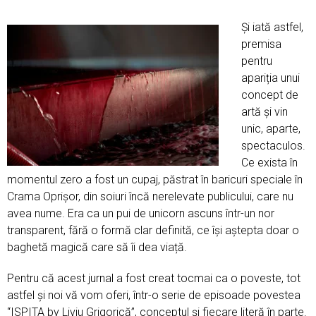
Și iată astfel,
premisa
pentru
apariția unui
concept de
artă și vin
unic, aparte,
spectaculos.
Ce exista în
momentul zero a fost un cupaj, păstrat în baricuri speciale în
Crama Oprișor, din soiuri încă nerelevate publicului, care nu
avea nume. Era ca un pui de unicorn ascuns într-un nor
transparent, fără o formă clar definită, ce își aștepta doar o
baghetă magică care să îi dea viață.
Pentru că acest jurnal a fost creat tocmai ca o poveste, tot
astfel și noi vă vom oferi, într-o serie de episoade povestea
“ISPITA by Liviu Grigorică”, conceptul și fiecare literă în parte.