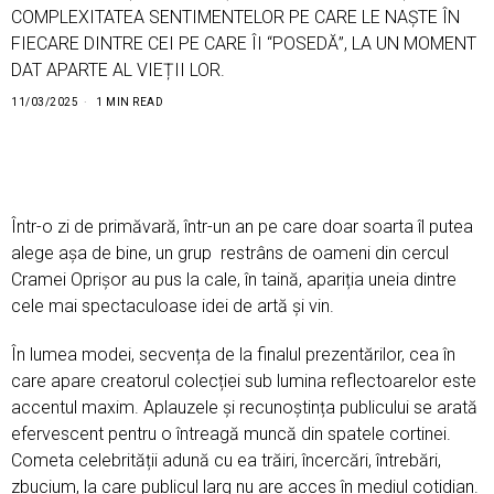
COMPLEXITATEA SENTIMENTELOR PE CARE LE NAȘTE ÎN
FIECARE DINTRE CEI PE CARE ÎI “POSEDĂ”, LA UN MOMENT
DAT APARTE AL VIEȚII LOR.
11/03/2025
1 MIN READ
Într-o zi de primăvară, într-un an pe care doar soarta îl putea
alege așa de bine, un grup restrâns de oameni din cercul
Cramei Oprișor au pus la cale, în taină, apariția uneia dintre
cele mai spectaculoase idei de artă și vin.
În lumea modei, secvența de la finalul prezentărilor, cea în
care apare creatorul colecției sub lumina reflectoarelor este
accentul maxim. Aplauzele și recunoștința publicului se arată
efervescent pentru o întreagă muncă din spatele cortinei.
Cometa celebrității adună cu ea trăiri, încercări, întrebări,
zbucium, la care publicul larg nu are acces în mediul cotidian.