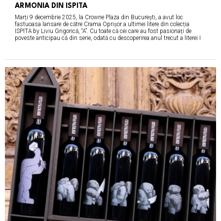
ARMONIA DIN ISPITA
Marți 9 decembrie 2025, la Crowne Plaza din București, a avut loc
fastuoasa lansare de către Crama Oprișor a ultimei litere din colecția
ISPITA by Liviu Grigorică, “A”. Cu toate că cei care au fost pasionați de
poveste anticipau că din serie, odată cu descoperirea anul trecut a literei I