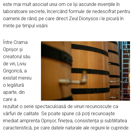
este mai mult asociat unui om ce își ascunde invențiile în
laboratoare secrete, încercând formule de nedescifrat pentru
oamenii de rând, pe care direct Zeul Dionysos i le picură în
minte pe timpul visării.
Între Crama
Oprișor și
creatorul său
de vin, Liviu
Grigorică, a
existat mereu
o legătură
aparte, din
care a
rezultat o serie spectaculoasă de vinuri recunoscute ca
vârfuri de calitate. Se poate spune că poți recunoaște
imediat amprenta Oprișor, finețea, consistența și subtilitatea
caracteristică, pe care datele naturale ale regiunii le cuprinde.