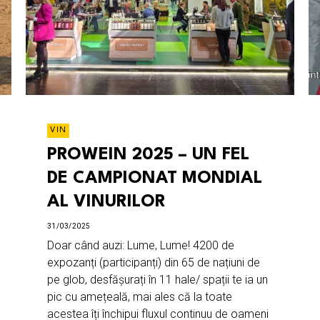
VIN
PROWEIN 2025 – UN FEL
DE CAMPIONAT MONDIAL
AL VINURILOR
31/03/2025
Doar când auzi: Lume, Lume! 4200 de
expozanți (participanți) din 65 de națiuni de
pe glob, desfășurați în 11 hale/ spații te ia un
pic cu amețeală, mai ales că la toate
acestea îți închipui fluxul continuu de oameni